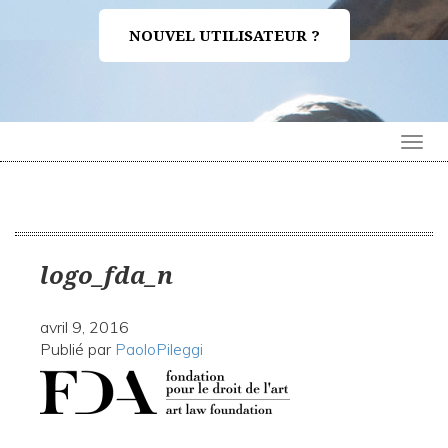
NOUVEL UTILISATEUR ?
Togg
navi
logo_fda_n
avril 9, 2016
Publié par
PaoloPileggi